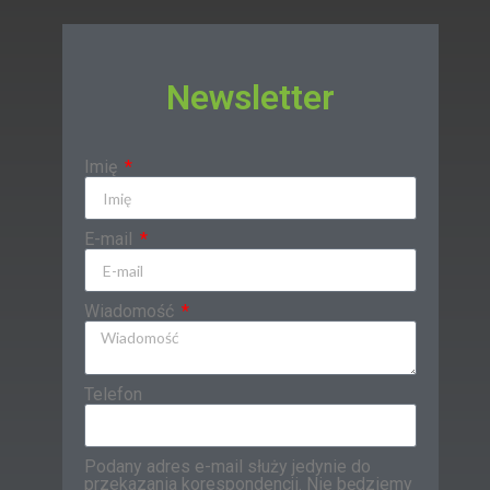
Newsletter
Imię
E-mail
Wiadomość
Telefon
Podany adres e-mail służy jedynie do
przekazania korespondencji. Nie będziemy